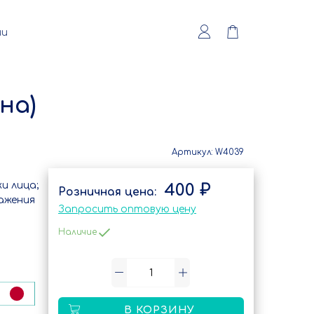
ии
на)
Артикул:
W4039
и лица;
400 ₽
ажения
Запросить оптовую цену
Наличие
В КОРЗИНУ