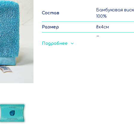
Бамбуковая виск
Состав
100%
Размер
8х4см
Перед первым
Подробнее
применением
прополоскать
вручную в тепл
воде. Ручная и
машинная стирк
40°С с отжимом
Уход
нельзя сушить н
батареях, горя
воздухом и глад
утюгом, не
допускается
отбеливание и
химчистка