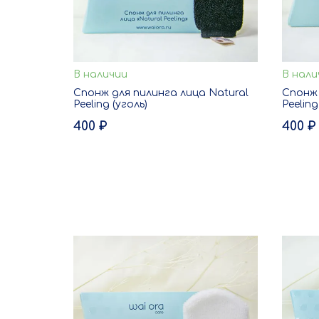
В наличии
В нали
В корзину
Спонж для пилинга лица Natural
Спонж 
Peeling (уголь)
Peelin
ЗАКАЗ В ОДИН КЛИК
400 ₽
400 ₽