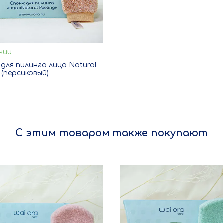
чии
В корзину
для пилинга лица Natural
g (персиковый)
ЗАКАЗ В ОДИН КЛИК
С этим товаром также покупают