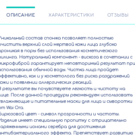
ОПИСАНИЕ
ХАРАКТЕРИСТИКИ
ОТЗЫВЫ
Уникальный состав спонжа позволяет полностью
очистить верхний слой мертвой кожи лица глубоко
проникая в поры без использования косметического
пилинга. Натуральный компонент - вискоза в сочетании с
микрофиброй гарантирует неповторимый результат пр
использования обычной воды. Чистка лица пройдет
эффективно, как и у косметолога без риска раздражений
кожи и появлении аллергических реакций.
В результате вы почувствуете легкость и чистоту на
лице. После данной процедуры рекомендуем использовать
увлажняющие и питательные маски для лица и сыворотки
от Wai Ora.
Бирюзовой цвет - символ прозрачности и частоты.
Изделие имеет специальную пропитку с отрицательно
заряженными ионами серебра для достижения
антибактериального эффекта. Препятствует развитию