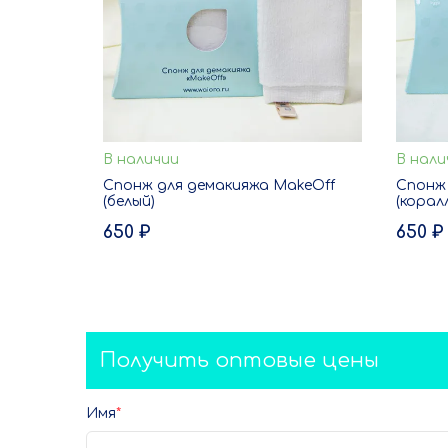
В наличии
В нали
В корзину
Спонж для демакияжа MakeOff
Спонж 
(белый)
(корал
ЗАКАЗ В ОДИН КЛИК
650 ₽
650 ₽
Получить оптовые цены
Имя