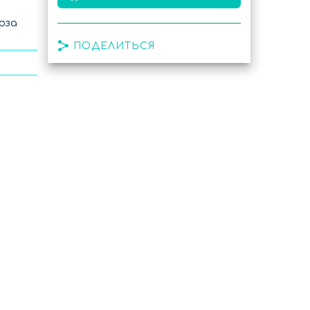
оза
ПОДЕЛИТЬСЯ
ой
а до
,
а
чим
ить