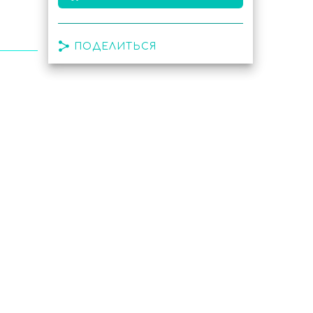
ПОДЕЛИТЬСЯ
ой
а до
,
а
чим
ить