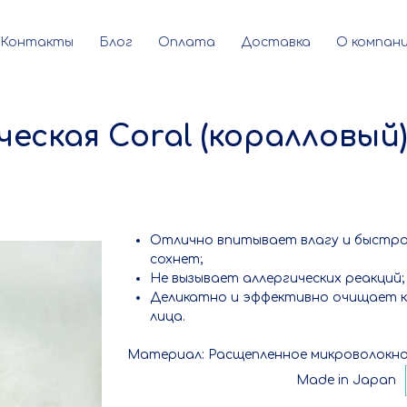
Контакты
Блог
Оплата
Доставка
О компан
еская Coral (коралловый)
Отлично впитывает влагу и быстр
сохнет;
Не вызывает аллергических реакций;
Деликатно и эффективно очищает 
лица.
Материал: Расщепленное микроволокн
Made in Japan