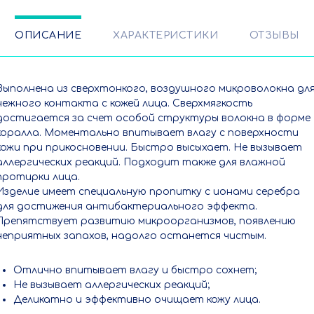
химчистка
ОПИСАНИЕ
ХАРАКТЕРИСТИКИ
ОТЗЫВЫ
Выполнена из сверхтонкого, воздушного микроволокна дл
нежного контакта с кожей лица. Сверхмягкость
достигается за счет особой структуры волокна в форме
коралла. Моментально впитывает влагу с поверхности
кожи при прикосновении. Быстро высыхает. Не вызывает
аллергических реакций. Подходит также для влажной
протирки лица.
Изделие имеет специальную пропитку с ионами серебра
для достижения антибактериального эффекта.
Препятствует развитию микроорганизмов, появлению
неприятных запахов, надолго останется чистым.
Отлично впитывает влагу и быстро сохнет;
Не вызывает аллергических реакций;
Деликатно и эффективно очищает кожу лица.