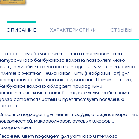
ОПИСАНИЕ
ХАРАКТЕРИСТИКИ
ОТЗЫВЫ
Превосходный баланс жесткости и впитываемости
натурального бамбукового волокна позволяет легко
очищать любые поверхности. В один из углов специально
вплетена жесткая нейлоновая нить (неабразивная) для
оттирания особо стойких загрязнений. Помимо этого,
бамбуковое волокно обладает природными
антисептическими и антибактериальным свойствами -
долго остается чистым и препятствует появлению
запахов.
Отлично подходит для мытья посуды, очищения варочных
поверхностей, микроволновок, духовых шкафов и
холодильников.
Песочный цвет подойдет для уютного и тёплого