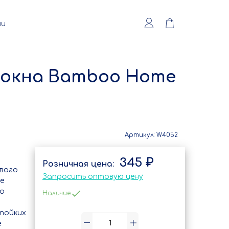
ии
локна Bamboo Home
Артикул:
W4052
345 ₽
вого
Запросить оптовую цену
е
но
Наличие
стойких
е