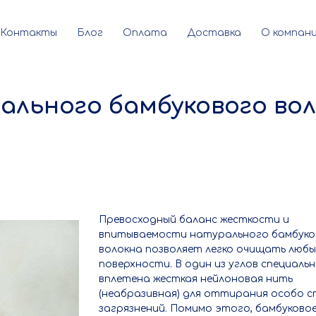
Контакты
Блог
Оплата
Доставка
О компан
ального бамбукового во
Превосходный баланс жесткости и
впитываемости натурального бамбуко
волокна позволяет легко очищать любы
поверхности. В один из углов специаль
вплетена жесткая нейлоновая нить
(неабразивная) для оттирания особо 
загрязнений. Помимо этого, бамбуково