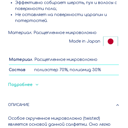
Эффективно собирает шерсть, пух и волосы с
поверхности пола;
Не оставляет на поверхности царапин и
потертостей.
Материал: Расщепленное микроволокно
Made in Japan
Материал
Расщепленное микроволокно
Состав
полиэстер 70%, полиамид 30%
Размер
60x50см
Подробнее
Перед первым применением
прополоскать вручную в теплой
воде. Ручная и машинная стирка до
ОПИСАНИЕ
Уход
40°С с отжимом, нельзя сушить на
батареях, горячим воздухом и
Особое скрученное микроволокно (twisted)
гладить утюгом, не допускается
является основой данной салфетки. Оно легко
отбеливание и химчистка