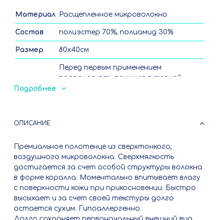
Материал
Расщепленное микроволокно
Состав
полиэстер 70%, полиамид 30%
Размер
80х40см
Перед первым применением
прополоскать вручную в теплой
воде. Ручная и машинная стирка до
Подробнее
Уход
40°С с отжимом, нельзя сушить на
батареях, горячим воздухом и
гладить утюгом, не допускается
ОПИСАНИЕ
отбеливание и химчистка
Премиальное полотенце из сверхтонкого,
воздушного микроволокна. Сверхмягкость
достигается за счет особой структуры волокна
в форме коралла. Моментально впитывает влагу
с поверхности кожи при прикосновении. Быстро
высыхает и за счет своей текстуры долго
остается сухим. Гипоаллергенно.
Долго сохраняет первоначальный внешний вид.