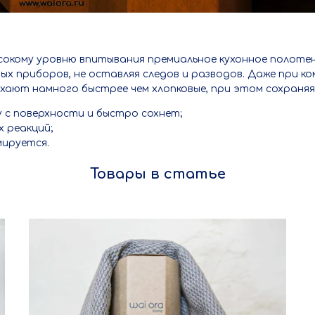
сокому уровню впитывания премиальное кухонное полоте
вых приборов, не оставляя следов и разводов. Даже при 
хают намного быстрее чем хлопковые, при этом сохраняя
 с поверхности и быстро сохнет;
х реакций;
мируется.
Товары в статье