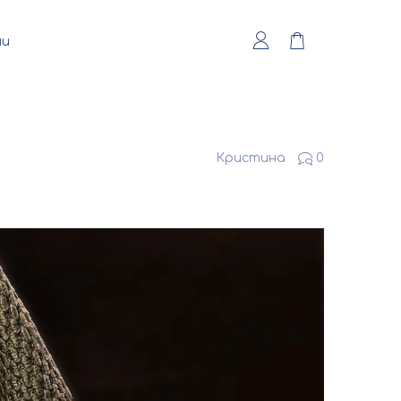
ии
Кристина
0