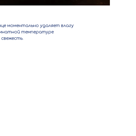
нце моментально удаляет влагу
комнатной температуре
 свежесть.