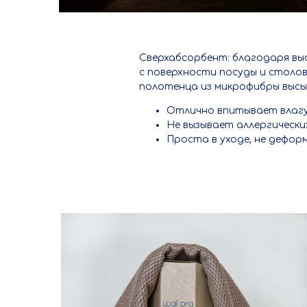
Сверхабсорбент: благодаря вы
с поверхности посуды и столо
полотенца из микрофибры высы
Отлично впитывает влагу
Не вызывает аллергически
Проста в уходе, не дефор